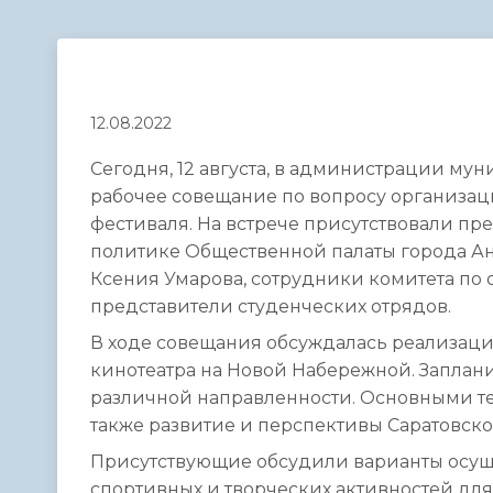
Телефонный справочник
Аппарат 
администрации
12.08.2022
Сегодня, 12 августа, в администрации му
рабочее совещание по вопросу организац
фестиваля. На встрече присутствовали п
политике Общественной палаты города Ант
Ксения Умарова, сотрудники комитета по 
представители студенческих отрядов.
В ходе совещания обсуждалась реализаци
кинотеатра на Новой Набережной. Заплан
различной направленности. Основными те
также развитие и перспективы Саратовск
Присутствующие обсудили варианты осущ
спортивных и творческих активностей для