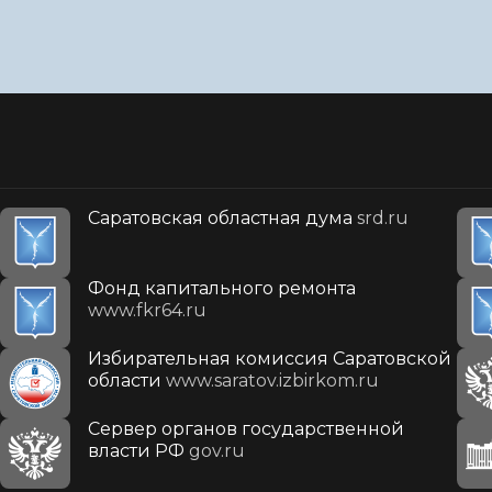
Саратовская областная дума
srd.ru
Фонд капитального ремонта
www.fkr64.ru
Избирательная комиссия Саратовской
области
www.saratov.izbirkom.ru
Сервер органов государственной
власти РФ
gov.ru