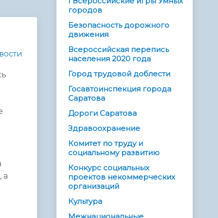
I Всероссийские игры Умных
городов
Безопасность дорожного
движения
Всероссийская перепись
вости
населения 2020 года
Город трудовой доблести
сь
Госавтоинспекция города
Саратова
е
Дороги Саратова
Здравоохранение
Комитет по труду и
социальному развитию
в
Конкурс социальных
 а
проектов некоммерческих
организаций
Культура
Межнациональные