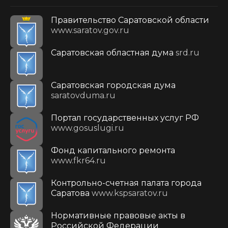
Правительство Саратовской области
www.saratov.gov.ru
Саратовская областная дума
srd.ru
Саратовская городская дума
saratovduma.ru
Портал государственных услуг РФ
www.gosuslugi.ru
Фонд капитального ремонта
www.fkr64.ru
Контрольно-счетная палата города
Саратова
www.kspsaratov.ru
Нормативные правовые акты в
Российской Федерации