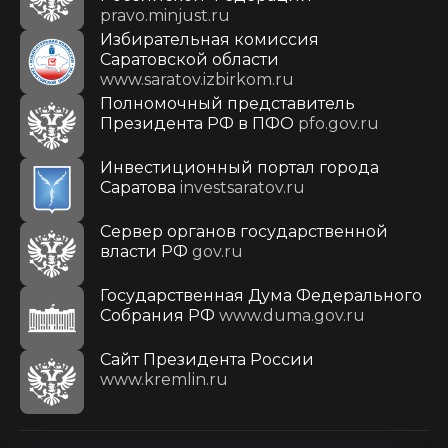
pravo.minjust.ru
Избирательная комиссия
Саратовской области
www.saratov.izbirkom.ru
Полномочный представитель
Президента РФ в ПФО
pfo.gov.ru
Инвестиционный портал города
Саратова
investsaratov.ru
Сервер органов государственной
власти РФ
gov.ru
Государственная Дума Федерального
Собрания РФ
www.duma.gov.ru
Cайт Президента России
www.kremlin.ru