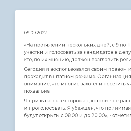
Телефонный справочник
Аппарат 
администрации
09.09.2022
«На протяжении нескольких дней, с 9 по 1
участки и голосовать за кандидатов в деп
кто, по их мнению, должен возглавить рег
Сегодня я воспользовался своим правом и 
проходит в штатном режиме. Организация 
внимание, что многие захотели посетить у
похвальна.
Я призываю всех горожан, которые не рав
и проголосовать. Я убежден, что принима
будут открыты с 08.00 и до 20.00», - отме