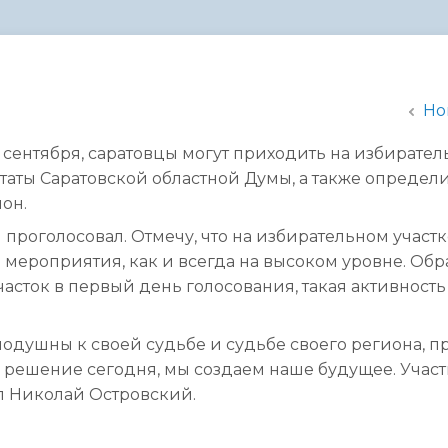
администрации
Но
1 сентября, саратовцы могут приходить на избирате
утаты Саратовской областной Думы, а также определи
ион.
проголосовал. Отмечу, что на избирательном участк
мероприятия, как и всегда на высоком уровне. Обр
часток в первый день голосования, такая активность
нодушны к своей судьбе и судьбе своего региона, п
я решение сегодня, мы создаем наше будущее. Учас
тил Николай Островский.