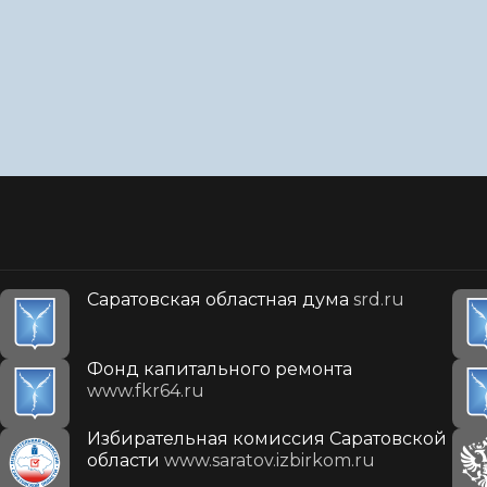
Саратовская областная дума
srd.ru
Фонд капитального ремонта
www.fkr64.ru
Избирательная комиссия Саратовской
области
www.saratov.izbirkom.ru