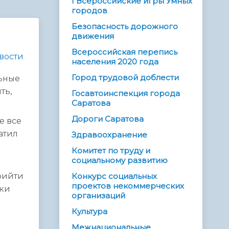
I Всероссийские игры Умных
городов
Безопасность дорожного
движения
Всероссийская перепись
вости
населения 2020 года
Город трудовой доблести
льные
ть,
Госавтоинспекция города
Саратова
Дороги Саратова
е все
атил
Здравоохранение
Комитет по труду и
социальному развитию
рийти
Конкурс социальных
проектов некоммерческих
тки
организаций
Культура
Межнациональные