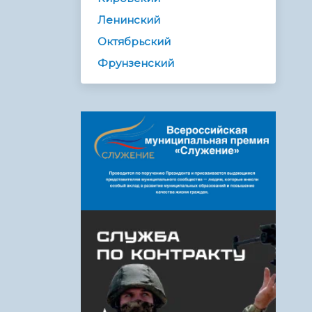
Ленинский
Октябрьский
Фрунзенский