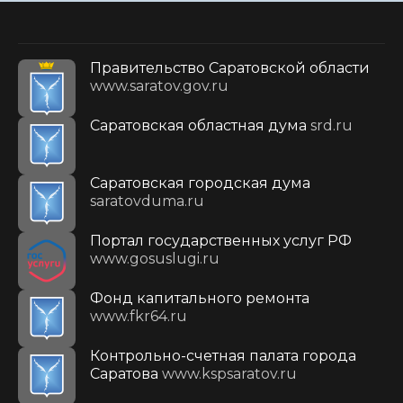
Правительство Саратовской области
www.saratov.gov.ru
Саратовская областная дума
srd.ru
Саратовская городская дума
saratovduma.ru
Портал государственных услуг РФ
www.gosuslugi.ru
Фонд капитального ремонта
www.fkr64.ru
Контрольно-счетная палата города
Саратова
www.kspsaratov.ru