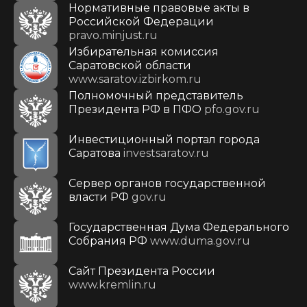
Нормативные правовые акты в
Российской Федерации
pravo.minjust.ru
Избирательная комиссия
Саратовской области
www.saratov.izbirkom.ru
Полномочный представитель
Президента РФ в ПФО
pfo.gov.ru
Инвестиционный портал города
Саратова
investsaratov.ru
Сервер органов государственной
власти РФ
gov.ru
Государственная Дума Федерального
Собрания РФ
www.duma.gov.ru
Cайт Президента России
www.kremlin.ru