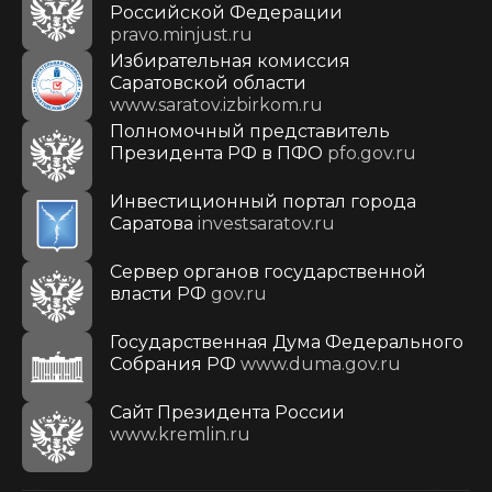
Российской Федерации
pravo.minjust.ru
Избирательная комиссия
Саратовской области
www.saratov.izbirkom.ru
Полномочный представитель
Президента РФ в ПФО
pfo.gov.ru
Инвестиционный портал города
Саратова
investsaratov.ru
Сервер органов государственной
власти РФ
gov.ru
Государственная Дума Федерального
Собрания РФ
www.duma.gov.ru
Cайт Президента России
www.kremlin.ru