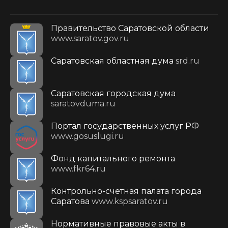
Правительство Саратовской области
www.saratov.gov.ru
Саратовская областная дума
srd.ru
Саратовская городская дума
saratovduma.ru
Портал государственных услуг РФ
www.gosuslugi.ru
Фонд капитального ремонта
www.fkr64.ru
Контрольно-счетная палата города
Саратова
www.kspsaratov.ru
Нормативные правовые акты в