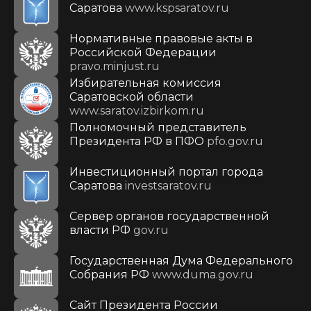
Саратова
www.kspsaratov.ru
Нормативные правовые акты в
Российской Федерации
pravo.minjust.ru
Избирательная комиссия
Саратовской области
www.saratov.izbirkom.ru
Полномочный представитель
Президента РФ в ПФО
pfo.gov.ru
Инвестиционный портал города
Саратова
investsaratov.ru
Сервер органов государственной
власти РФ
gov.ru
Государственная Дума Федерального
Собрания РФ
www.duma.gov.ru
Cайт Президента России