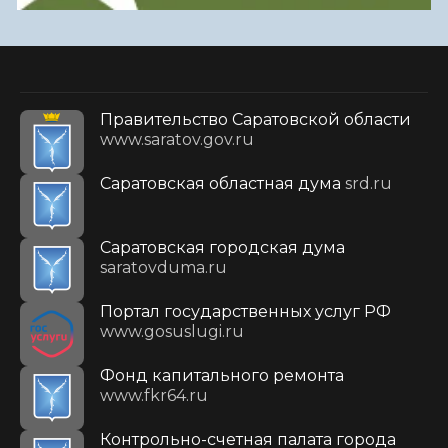
Правительство Саратовской области
www.saratov.gov.ru
Саратовская областная дума
srd.ru
Саратовская городская дума
saratovduma.ru
Портал государственных услуг РФ
www.gosuslugi.ru
Фонд капитального ремонта
www.fkr64.ru
Контрольно-счетная палата города