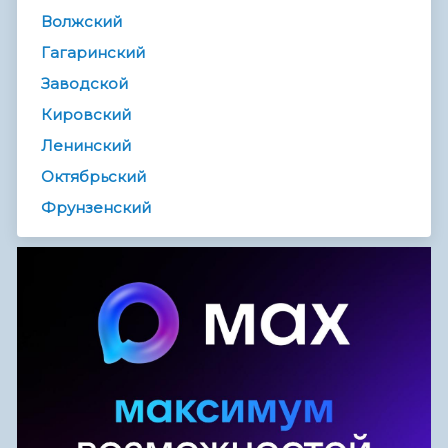
Волжский
Гагаринский
Заводской
Кировский
Ленинский
Октябрьский
Фрунзенский