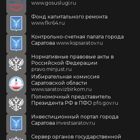
www.gosuslugi.ru
Фонд капитального ремонта
www.fkr64.ru
Контрольно-счетная палата города
Саратова
www.kspsaratov.ru
Нормативные правовые акты в
Российской Федерации
pravo.minjust.ru
Избирательная комиссия
Саратовской области
www.saratov.izbirkom.ru
Полномочный представитель
Президента РФ в ПФО
pfo.gov.ru
Инвестиционный портал города
Саратова
investsaratov.ru
Сервер органов государственной