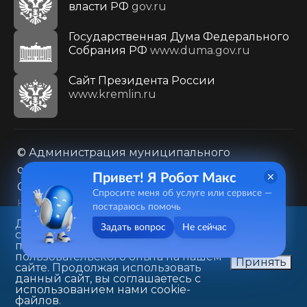
власти РФ
gov.ru
Государственная Дума Федерального
Собрания РФ
www.duma.gov.ru
Cайт Президента России
www.kremlin.ru
© Администрация муниципального
образования городского округа «Город
Привет! Я Робот Макс
Саратов»
Спросите меня об услуге или сервисе —
Контакты
Карта сайта
постараюсь помочь
Политика в отношении обработки
Данный веб-сайт использует
Задать вопрос
Не сейчас
cookie-файлы в целях
персональных данных
предоставления вам лучшего
410031, г. Саратов, ул. Первомайская, д. 78
пользовательского опыта на нашем
Принять
сайте. Продолжая использовать
+7(8452)26-02-49
данный сайт, вы соглашаетесь с
использованием нами cookie-
файлов.