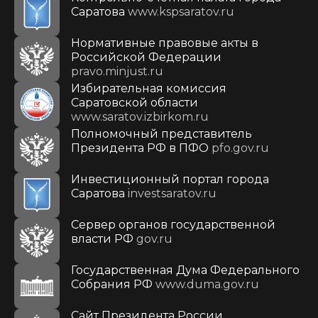
Саратова
www.kspsaratov.ru
Нормативные правовые акты в
Российской Федерации
pravo.minjust.ru
Избирательная комиссия
Саратовской области
www.saratov.izbirkom.ru
Полномочный представитель
Президента РФ в ПФО
pfo.gov.ru
Инвестиционный портал города
Саратова
investsaratov.ru
Сервер органов государственной
власти РФ
gov.ru
Государственная Дума Федерального
Собрания РФ
www.duma.gov.ru
Cайт Президента России