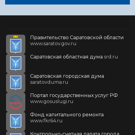
Правительство Саратовской области
www.saratov.gov.ru
Саратовская областная дума
srd.ru
Саратовская городская дума
saratovduma.ru
Портал государственных услуг РФ
www.gosuslugi.ru
Фонд капитального ремонта
www.fkr64.ru
Контрольно-счетная палата города