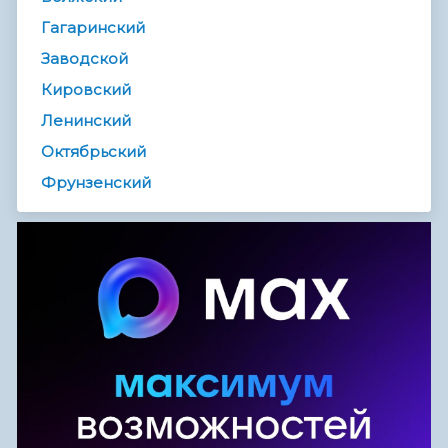
Гагаринский
Заводской
Кировский
Ленинский
Октябрьский
Фрунзенский