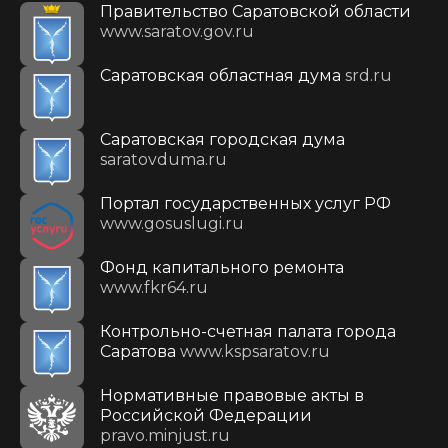
Правительство Саратовской области
www.saratov.gov.ru
Саратовская областная дума
srd.ru
Саратовская городская дума
saratovduma.ru
Портал государственных услуг РФ
www.gosuslugi.ru
Фонд капитального ремонта
www.fkr64.ru
Контрольно-счетная палата города
Саратова
www.kspsaratov.ru
Нормативные правовые акты в
Российской Федерации
pravo.minjust.ru