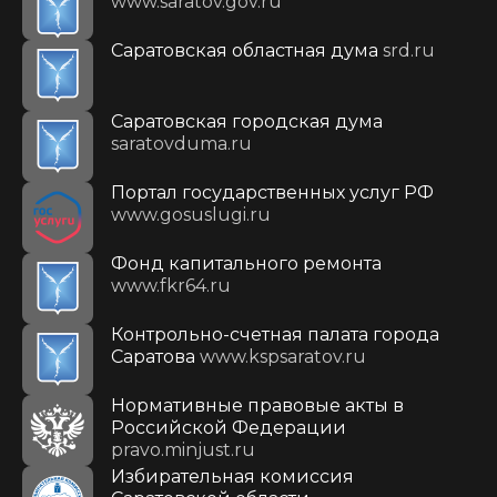
www.saratov.gov.ru
Саратовская областная дума
srd.ru
Саратовская городская дума
saratovduma.ru
Портал государственных услуг РФ
www.gosuslugi.ru
Фонд капитального ремонта
www.fkr64.ru
Контрольно-счетная палата города
Саратова
www.kspsaratov.ru
Нормативные правовые акты в
Российской Федерации
pravo.minjust.ru
Избирательная комиссия