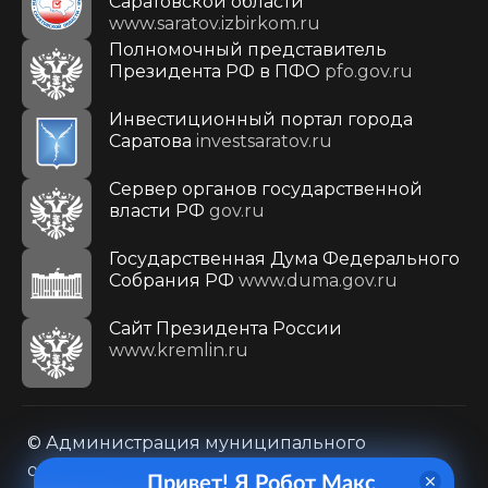
Саратовской области
www.saratov.izbirkom.ru
Полномочный представитель
Президента РФ в ПФО
pfo.gov.ru
Инвестиционный портал города
Саратова
investsaratov.ru
Сервер органов государственной
власти РФ
gov.ru
Государственная Дума Федерального
Собрания РФ
www.duma.gov.ru
Cайт Президента России
www.kremlin.ru
© Администрация муниципального
образования городского округа «Город
Привет! Я Робот Макс