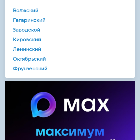
Волжский
Гагаринский
Заводской
Кировский
Ленинский
Октябрьский
Фрунзенский