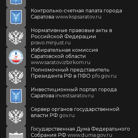
Контрольно-счетная палата города
Саратова
www.kspsaratov.ru
Нормативные правовые акты в
Российской Федерации
pravo.minjust.ru
Избирательная комиссия
Саратовской области
www.saratov.izbirkom.ru
Полномочный представитель
Президента РФ в ПФО
pfo.gov.ru
Инвестиционный портал города
Саратова
investsaratov.ru
Сервер органов государственной
власти РФ
gov.ru
Государственная Дума Федерального
Собрания РФ
www.duma.gov.ru