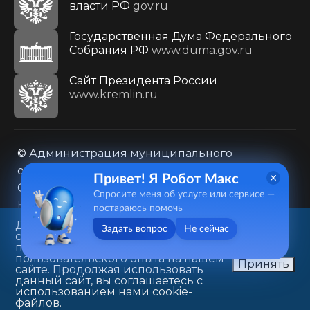
власти РФ
gov.ru
Государственная Дума Федерального
Собрания РФ
www.duma.gov.ru
Cайт Президента России
www.kremlin.ru
© Администрация муниципального
образования городского округа «Город
Привет! Я Робот Макс
Саратов»
Спросите меня об услуге или сервисе —
Контакты
Карта сайта
постараюсь помочь
Политика в отношении обработки
Данный веб-сайт использует
Задать вопрос
Не сейчас
cookie-файлы в целях
персональных данных
предоставления вам лучшего
410031, г. Саратов, ул. Первомайская, д. 78
пользовательского опыта на нашем
Принять
сайте. Продолжая использовать
+7(8452)26-02-49
данный сайт, вы соглашаетесь с
использованием нами cookie-
файлов.