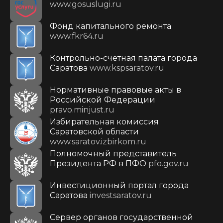
www.gosuslugi.ru
Фонд капитального ремонта
www.fkr64.ru
Контрольно-счетная палата города
Саратова
www.kspsaratov.ru
Нормативные правовые акты в
Российской Федерации
pravo.minjust.ru
Избирательная комиссия
Саратовской области
www.saratov.izbirkom.ru
Полномочный представитель
Президента РФ в ПФО
pfo.gov.ru
Инвестиционный портал города
Саратова
investsaratov.ru
Сервер органов государственной