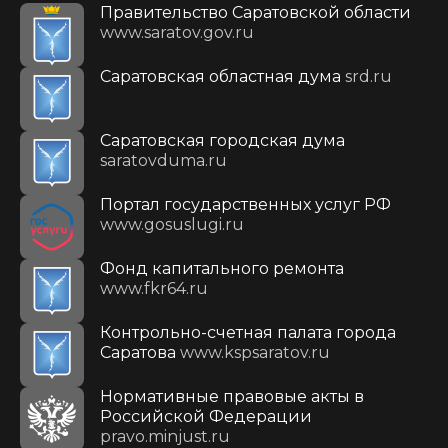
Правительство Саратовской области
www.saratov.gov.ru
Саратовская областная дума
srd.ru
Саратовская городская дума
saratovduma.ru
Портал государственных услуг РФ
www.gosuslugi.ru
Фонд капитального ремонта
www.fkr64.ru
Контрольно-счетная палата города
Саратова
www.kspsaratov.ru
Нормативные правовые акты в
Российской Федерации
pravo.minjust.ru