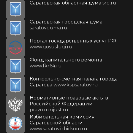
Саратовская областная дума
srd.ru
Саратовская городская дума
saratovduma.ru
Портал государственных услуг РФ
www.gosuslugi.ru
Фонд капитального ремонта
www.fkr64.ru
Контрольно-счетная палата города
Саратова
www.kspsaratov.ru
Нормативные правовые акты в
Российской Федерации
pravo.minjust.ru
Избирательная комиссия
Саратовской области
www.saratov.izbirkom.ru