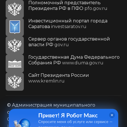
Полномочный представитель
Президента РФ в ПФО
pfo.gov.ru
Инвестиционный портал города
Саратова
investsaratov.ru
Сервер органов государственной
власти РФ
gov.ru
Государственная Дума Федерального
Собрания РФ
www.duma.gov.ru
Cайт Президента России
www.kremlin.ru
© Администрация муниципального
образования городского округа «Город
Привет! Я Робот Макс
Саратов»
Спросите меня об услуге или сервисе —
Контакты
Карта сайта