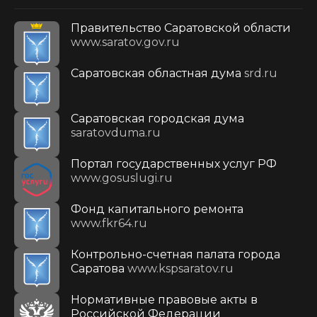
Правительство Саратовской области
www.saratov.gov.ru
Саратовская областная дума
srd.ru
Саратовская городская дума
saratovduma.ru
Портал государственных услуг РФ
www.gosuslugi.ru
Фонд капитального ремонта
www.fkr64.ru
Контрольно-счетная палата города
Саратова
www.kspsaratov.ru
Нормативные правовые акты в
Российской Федерации