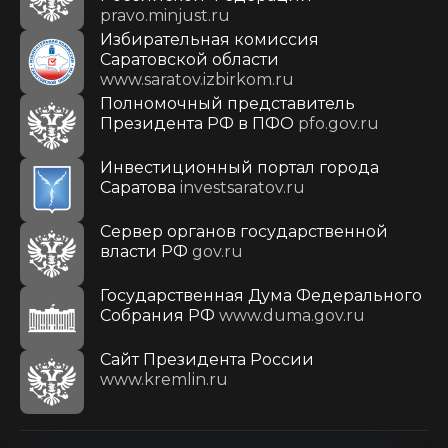
pravo.minjust.ru
Избирательная комиссия
Саратовской области
www.saratov.izbirkom.ru
Полномочный представитель
Президента РФ в ПФО
pfo.gov.ru
Инвестиционный портал города
Саратова
investsaratov.ru
Сервер органов государственной
власти РФ
gov.ru
Государственная Дума Федерального
Собрания РФ
www.duma.gov.ru
Cайт Президента России
www.kremlin.ru