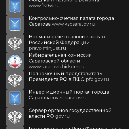
www.fkr64.ru
Контрольно-счетная палата города
Саратова
www.kspsaratov.ru
Нормативные правовые акты в
Российской Федерации
pravo.minjust.ru
Избирательная комиссия
Саратовской области
www.saratov.izbirkom.ru
Полномочный представитель
Президента РФ в ПФО
pfo.gov.ru
Инвестиционный портал города
Саратова
investsaratov.ru
Сервер органов государственной
власти РФ
gov.ru
Государственная Дума Федерального