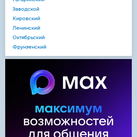
Заводской
Кировский
Ленинский
Октябрьский
Фрунзенский