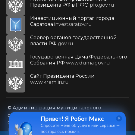
Президента РФ в ПФО
pfo.gov.ru
Инвестиционный портал города
Саратова
investsaratov.ru
Сервер органов государственной
власти РФ
gov.ru
Государственная Дума Федерального
Собрания РФ
www.duma.gov.ru
Cайт Президента России
www.kremlin.ru
© Администрация муниципального
образования городского округа «Город
Привет! Я Робот Макс
Саратов»
Спросите меня об услуге или сервисе —
Контакты
Карта сайта
постараюсь помочь