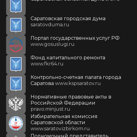
Саратовская городская дума
saratovduma.ru
Портал государственных услуг РФ
www.gosuslugi.ru
Фонд капитального ремонта
www.fkr64.ru
Контрольно-счетная палата города
Саратова
www.kspsaratov.ru
Нормативные правовые акты в
Российской Федерации
pravo.minjust.ru
Избирательная комиссия
Саратовской области
www.saratov.izbirkom.ru
Полномочный представитель