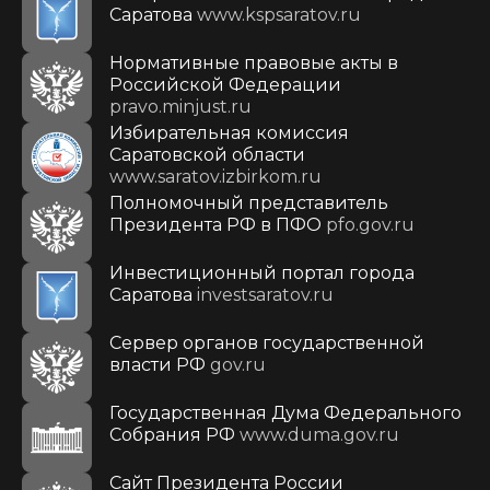
Саратова
www.kspsaratov.ru
Нормативные правовые акты в
Российской Федерации
pravo.minjust.ru
Избирательная комиссия
Саратовской области
www.saratov.izbirkom.ru
Полномочный представитель
Президента РФ в ПФО
pfo.gov.ru
Инвестиционный портал города
Саратова
investsaratov.ru
Сервер органов государственной
власти РФ
gov.ru
Государственная Дума Федерального
Собрания РФ
www.duma.gov.ru
Cайт Президента России