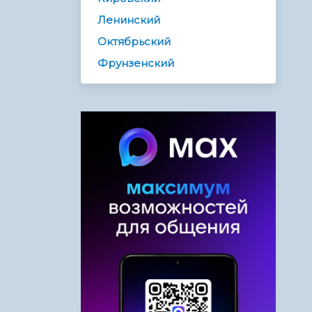
Ленинский
Октябрьский
Фрунзенский