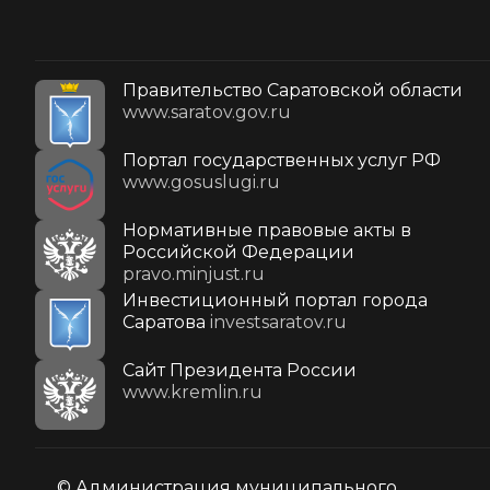
Правительство Саратовской области
www.saratov.gov.ru
Портал государственных услуг РФ
www.gosuslugi.ru
Нормативные правовые акты в
Российской Федерации
pravo.minjust.ru
Инвестиционный портал города
Саратова
investsaratov.ru
Cайт Президента России
www.kremlin.ru
© Администрация муниципального