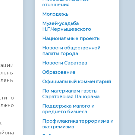
отношения
Молодежь
Музей-усадьба
Н.Г.Чернышевского
Национальные проекты
Новости общественной
палаты города
Новости Саратова
рации
Образование
влены
влены
Официальный комментарий
По материалам газеты
Саратовская Панорама
сти о
олжно
Поддержка малого и
среднего бизнеса
Профилактика терроризма и
.
экстремизма
айона