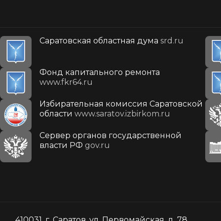
Саратовская областная дума
srd.ru
Фонд капитального ремонта
www.fkr64.ru
Избирательная комиссия Саратовской
области
www.saratov.izbirkom.ru
Сервер органов государственной
власти РФ
gov.ru
410031, г. Саратов, ул. Первомайская, д. 78