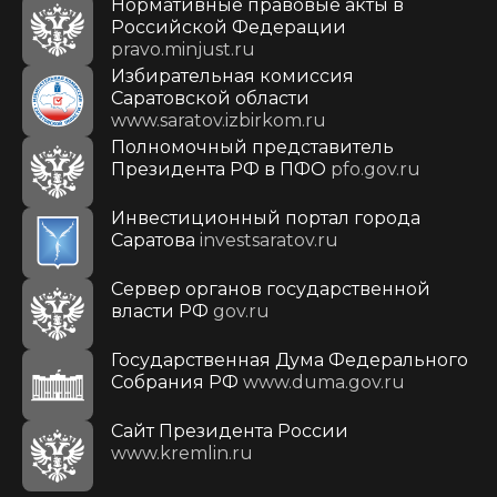
Нормативные правовые акты в
Российской Федерации
pravo.minjust.ru
Избирательная комиссия
Саратовской области
www.saratov.izbirkom.ru
Полномочный представитель
Президента РФ в ПФО
pfo.gov.ru
Инвестиционный портал города
Саратова
investsaratov.ru
Сервер органов государственной
власти РФ
gov.ru
Государственная Дума Федерального
Собрания РФ
www.duma.gov.ru
Cайт Президента России
www.kremlin.ru