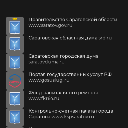
Правительство Саратовской области
www.saratov.gov.ru
Саратовская областная дума
srd.ru
Саратовская городская дума
saratovduma.ru
Портал государственных услуг РФ
www.gosuslugi.ru
Фонд капитального ремонта
www.fkr64.ru
Контрольно-счетная палата города
Саратова
www.kspsaratov.ru