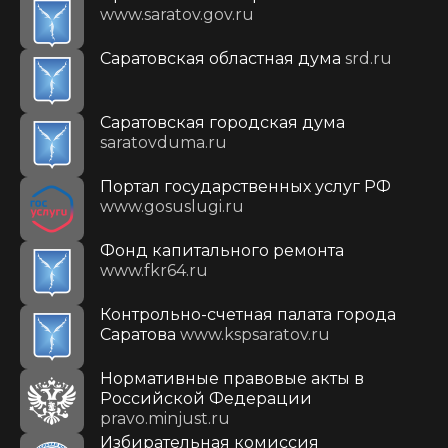
www.saratov.gov.ru
Саратовская областная дума
srd.ru
Саратовская городская дума
saratovduma.ru
Портал государственных услуг РФ
www.gosuslugi.ru
Фонд капитального ремонта
www.fkr64.ru
Контрольно-счетная палата города
Саратова
www.kspsaratov.ru
Нормативные правовые акты в
Российской Федерации
pravo.minjust.ru
Избирательная комиссия