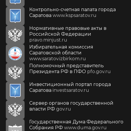
Контрольно-счетная палата города
Саратова
www.kspsaratov.ru
Нормативные правовые акты в
Российской Федерации
pravo.minjust.ru
Избирательная комиссия
Саратовской области
www.saratov.izbirkom.ru
Полномочный представитель
Президента РФ в ПФО
pfo.gov.ru
Инвестиционный портал города
Саратова
investsaratov.ru
Сервер органов государственной
власти РФ
gov.ru
Государственная Дума Федерального
Собрания РФ
www.duma.gov.ru