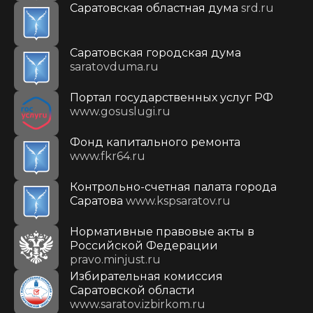
Саратовская областная дума
srd.ru
Саратовская городская дума
saratovduma.ru
Портал государственных услуг РФ
www.gosuslugi.ru
Фонд капитального ремонта
www.fkr64.ru
Контрольно-счетная палата города
Саратова
www.kspsaratov.ru
Нормативные правовые акты в
Российской Федерации
pravo.minjust.ru
Избирательная комиссия
Саратовской области
www.saratov.izbirkom.ru