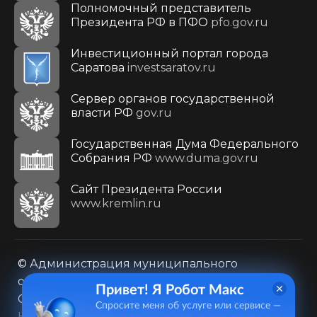
Полномочный представитель
Президента РФ в ПФО
pfo.gov.ru
Инвестиционный портал города
Саратова
investsaratov.ru
Сервер органов государственной
власти РФ
gov.ru
Государственная Дума Федерального
Собрания РФ
www.duma.gov.ru
Cайт Президента России
www.kremlin.ru
© Администрация муниципального
образования городского округа «Город
Привет! Я Робот Макс
Саратов»
Спросите меня об услуге или сервисе —
Контакты
Карта сайта