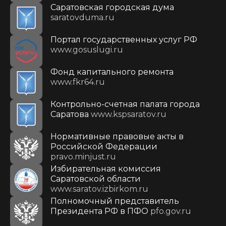
Саратовская городская дума
saratovduma.ru
Портал государственных услуг РФ
www.gosuslugi.ru
Фонд капитального ремонта
www.fkr64.ru
Контрольно-счетная палата города
Саратова
www.kspsaratov.ru
Нормативные правовые акты в
Российской Федерации
pravo.minjust.ru
Избирательная комиссия
Саратовской области
www.saratov.izbirkom.ru
Полномочный представитель
Президента РФ в ПФО
pfo.gov.ru