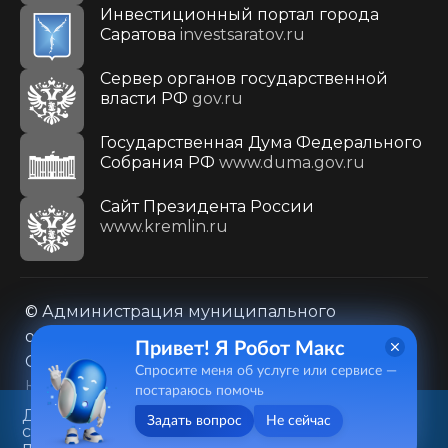
Инвестиционный портал города
Саратова
investsaratov.ru
Сервер органов государственной
власти РФ
gov.ru
Государственная Дума Федерального
Собрания РФ
www.duma.gov.ru
Cайт Президента России
www.kremlin.ru
© Администрация муниципального
образования городского округа «Город
Привет! Я Робот Макс
Саратов»
Спросите меня об услуге или сервисе —
Контакты
Карта сайта
постараюсь помочь
Политика в отношении обработки
Данный веб-сайт использует
Задать вопрос
Не сейчас
cookie-файлы в целях
персональных данных
предоставления вам лучшего