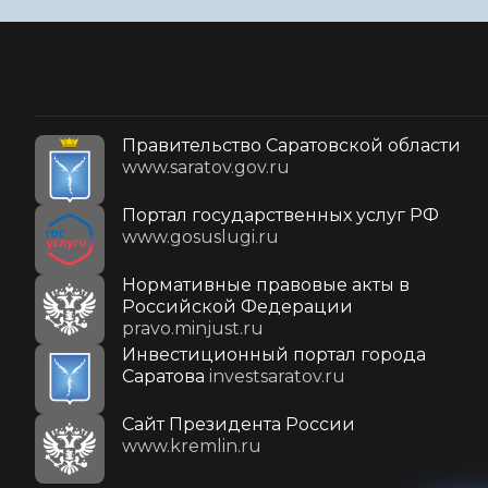
Правительство Саратовской области
www.saratov.gov.ru
Портал государственных услуг РФ
www.gosuslugi.ru
Нормативные правовые акты в
Российской Федерации
pravo.minjust.ru
Инвестиционный портал города
Саратова
investsaratov.ru
Cайт Президента России
www.kremlin.ru