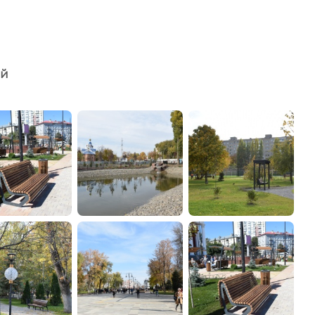
администрации
ий