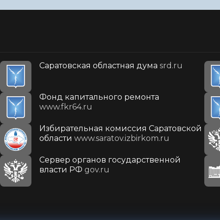
Саратовская областная дума
srd.ru
Фонд капитального ремонта
www.fkr64.ru
Избирательная комиссия Саратовской
области
www.saratov.izbirkom.ru
Сервер органов государственной
власти РФ
gov.ru