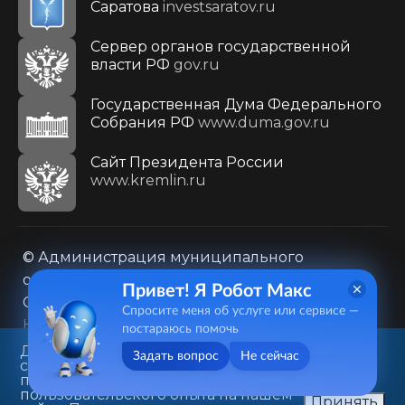
Саратова
investsaratov.ru
Сервер органов государственной
власти РФ
gov.ru
Государственная Дума Федерального
Собрания РФ
www.duma.gov.ru
Cайт Президента России
www.kremlin.ru
© Администрация муниципального
образования городского округа «Город
Привет! Я Робот Макс
Саратов»
Спросите меня об услуге или сервисе —
Контакты
Карта сайта
постараюсь помочь
Политика в отношении обработки
Данный веб-сайт использует
Задать вопрос
Не сейчас
cookie-файлы в целях
персональных данных
предоставления вам лучшего
410031, г. Саратов, ул. Первомайская, д. 78
пользовательского опыта на нашем
Принять