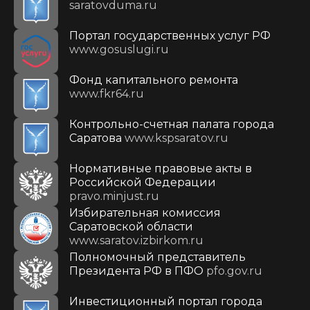
saratovduma.ru
Портал государственных услуг РФ
www.gosuslugi.ru
Фонд капитального ремонта
www.fkr64.ru
Контрольно-счетная палата города
Саратова
www.kspsaratov.ru
Нормативные правовые акты в
Российской Федерации
pravo.minjust.ru
Избирательная комиссия
Саратовской области
www.saratov.izbirkom.ru
Полномочный представитель
Президента РФ в ПФО
pfo.gov.ru
Инвестиционный портал города