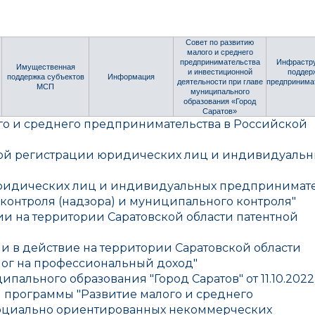
администрации
Совет по развитию
малого и среднего
предпринимательства
Инфрастр
Имущественная
и инвестиционной
поддер
поддержка субъектов
Информация
деятельности при главе
предпринима
МСП
муниципального
образования «Город
Саратов»
го и среднего предпринимательства в Российской
ной регистрации юридических лиц и индивидуальн
юридических лиц и индивидуальных предпринимат
контроля (надзора) и муниципального контроля"
ии на территории Саратовской области патентной
и в действие на территории Саратовской области
лог на профессиональный доход"
ципального образования
"Город Саратов" от 11.10.202
 программы "Развитие малого и среднего
оциально ориентированных некоммерческих