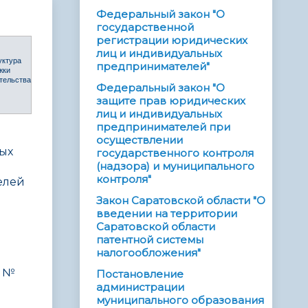
Федеральный закон "О
государственной
регистрации юридических
лиц и индивидуальных
уктура
предпринимателей"
жки
тельства
Федеральный закон "О
защите прав юридических
лиц и индивидуальных
предпринимателей при
осуществлении
ых
государственного контроля
(надзора) и муниципального
контроля"
елей
Закон Саратовской области "О
введении на территории
Саратовской области
патентной системы
налогообложения"
2 №
Постановление
администрации
муниципального образования