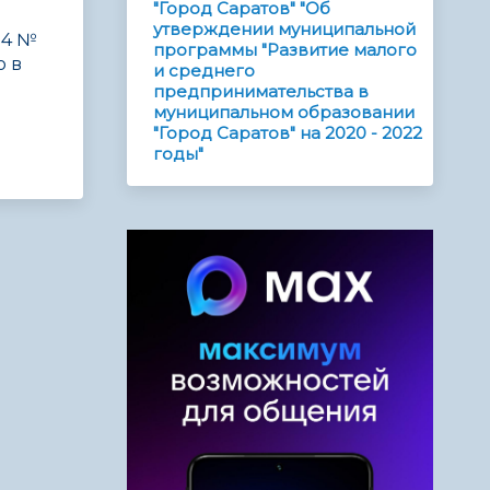
"Город Саратов" "Об
утверждении муниципальной
24 №
программы "Развитие малого
о в
и среднего
предпринимательства в
муниципальном образовании
"Город Саратов" на 2020 - 2022
годы"