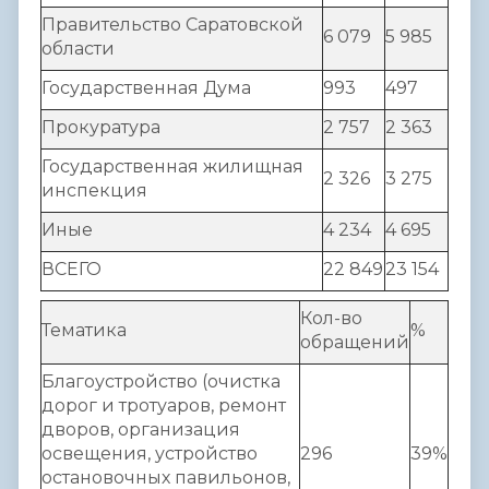
Правительство Саратовской
6 079
5 985
области
Государственная Дума
993
497
Прокуратура
2 757
2 363
Государственная жилищная
2 326
3 275
инспекция
Иные
4 234
4 695
ВСЕГО
22 849
23 154
Кол-во
Тематика
%
обращений
Благоустройство (очистка
дорог и тротуаров, ремонт
дворов, организация
освещения, устройство
296
39%
остановочных павильонов,