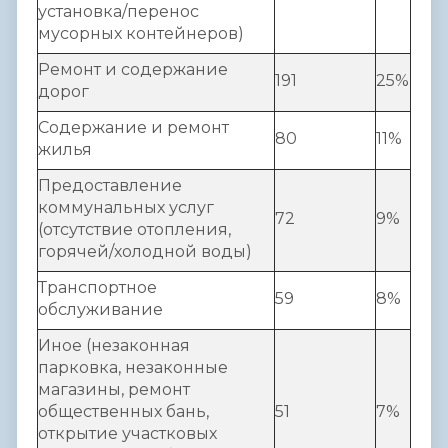
установка/перенос
мусорных контейнеров)
Ремонт и содержание
191
25%
дорог
Содержание и ремонт
80
11%
жилья
Предоставление
коммунальных услуг
72
9%
(отсутствие отопления,
горячей/холодной воды)
Транспортное
59
8%
обслуживание
Иное (незаконная
парковка, незаконные
магазины, ремонт
общественных бань,
51
7%
открытие участковых