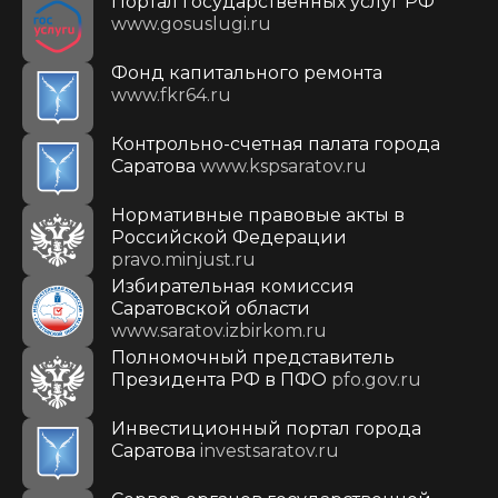
Портал государственных услуг РФ
www.gosuslugi.ru
Фонд капитального ремонта
www.fkr64.ru
Контрольно-счетная палата города
Саратова
www.kspsaratov.ru
Нормативные правовые акты в
Российской Федерации
pravo.minjust.ru
Избирательная комиссия
Саратовской области
www.saratov.izbirkom.ru
Полномочный представитель
Президента РФ в ПФО
pfo.gov.ru
Инвестиционный портал города
Саратова
investsaratov.ru