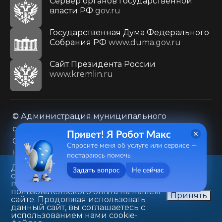
Сервер органов государственной
власти РФ
gov.ru
Государственная Дума Федерального
Собрания РФ
www.duma.gov.ru
Cайт Президента России
www.kremlin.ru
© Администрация муниципального
образования городского округа «Город
Привет! Я Робот Макс
Саратов»
Спросите меня об услуге или сервисе —
Контакты
Карта сайта
постараюсь помочь
Политика в отношении обработки
Данный веб-сайт использует
Задать вопрос
Не сейчас
cookie-файлы в целях
персональных данных
предоставления вам лучшего
410031, г. Саратов, ул. Первомайская, д. 78
пользовательского опыта на нашем
Принять
сайте. Продолжая использовать
+7(8452)26-02-49
данный сайт, вы соглашаетесь с
использованием нами cookie-