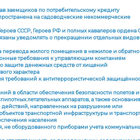
рав заемщиков по потребительскому кредиту
пространена на садоводческие некоммерческие
ероев СССР, Героев РФ и полных кавалеров ордена 
бязаны уведомлять о прекращении отдельных видов
ра перевода жилого помещения в нежилое и обратно
зионные требования к управляющим компаниям
по защите денежных средств от хищений
вого характера
ния требований к антитеррористической защищённо
ний в области обеспечения безопасности полетов и
илотных летательных аппаратов, а также основани
е действий, направленных на разрушение или
объектов транспортной инфраструктуры и транспор
беспечения населения
ья, не оборудованного приборами учета коммунальн