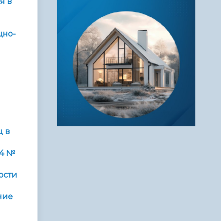
я в
щно-
ц в
14 №
ости
ние