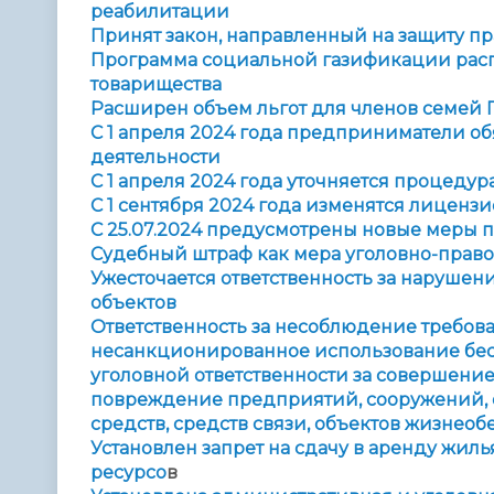
реабилитации
Принят закон, направленный на защиту п
Программа социальной газификации рас
товарищества
Расширен объем льгот для членов семей Г
С 1 апреля 2024 года предприниматели о
деятельности
С 1 апреля 2024 года уточняется процеду
С 1 сентября 2024 года изменятся лицен
С 25.07.2024 предусмотрены новые меры 
Судебный штраф как мера уголовно-право
Ужесточается ответственность за наруше
объектов
Ответственность за несоблюдение требова
несанкционированное использование бесп
уголовной ответственности за совершени
повреждение предприятий, сооружений, 
средств, средств связи, объектов жизнео
Установлен запрет на сдачу в аренду жил
ресурсо
в