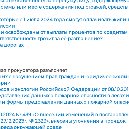
я ответственность за передачу лицу, содержащемус
темы или месте содержания под стражей, средств
оторые с 1 июля 2024 года смогут оплачивать жили
миссии
и освобождены от выплаты процентов по кредитам
тветственность грозит за её разглашение?
а дорогах
ая прокуратора разъясняет
ных с нарушением прав граждан и юридических ли
ерии
ов и экологии Российской Федерации от 08.10.20
дставления данных о пожарной опасности в лесах и
в и формы представления данных о пожарной опасн
0.2024 № 439
«
О внесении изменений в постановле
7.12.202Зr. № 2323
»
, внесены уточнения в порядок
вреда окружаюцей среде