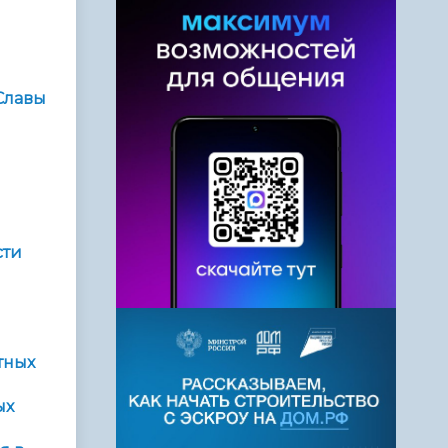
Славы
сти
я
тных
ых