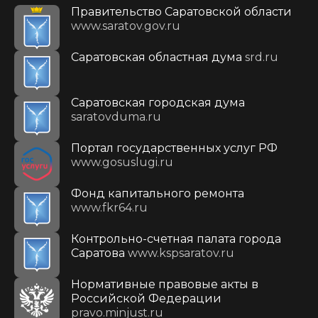
Правительство Саратовской области
www.saratov.gov.ru
Саратовская областная дума
srd.ru
Саратовская городская дума
saratovduma.ru
Портал государственных услуг РФ
www.gosuslugi.ru
Фонд капитального ремонта
www.fkr64.ru
Контрольно-счетная палата города
Саратова
www.kspsaratov.ru
Нормативные правовые акты в
Российской Федерации
pravo.minjust.ru