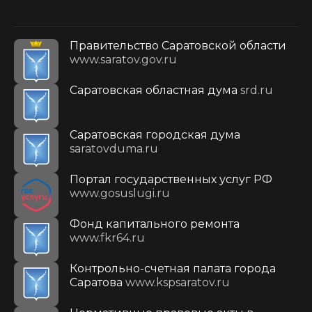
Правительство Саратовской области
www.saratov.gov.ru
Саратовская областная дума
srd.ru
Саратовская городская дума
saratovduma.ru
Портал государственных услуг РФ
www.gosuslugi.ru
Фонд капитального ремонта
www.fkr64.ru
Контрольно-счетная палата города
Саратова
www.kspsaratov.ru