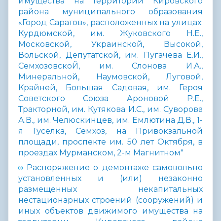
имущества на территории Кировского
района муниципального образования
«Город Саратов», расположенных на улицах:
Курдюмской, им. Жуковского Н.Е.,
Московской, Украинской, Высокой,
Вольской, Депутатской, им. Пугачева Е.И.,
СемхозовскоЙ, им. Слонова И.А.,
Минеральной, Наумовской, Луговой,
Крайней, Большая Садовая, им. Героя
Советского Союза Ароновой Р.Е.,
Тракторной, им. Кутякова И.С., им. Суворова
А.В., им. Челюскинцев, им. Емлютина Д.В., 1-
я Гуселка, Семхоз, на Привокзальной
площади, проспекте им. 50 лет Октября, в
проездах Мурманском, 2-м Магнитном"
Распоряжение о
демонтаже самовольно
установленных и (или) незаконно
размещенных некапитальных
нестационарных строений (сооружений) и
иных объектов движимого имущества на