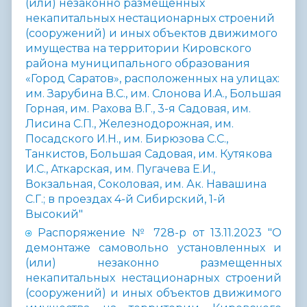
(или) незаконно размещенных
некапитальных нестационарных строений
(сооружений) и иных объектов движимого
имущества на территории Кировского
района муниципального образования
«Город Саратов», расположенных на улицах:
им. Зарубина В.С., им. Слонова И.А., Большая
Горная, им. Рахова В.Г., 3-я Садовая, им.
Лисина С.П., Железнодорожная, им.
Посадского И.Н., им. Бирюзова С.С.,
Танкистов, Большая Садовая, им. Кутякова
И.С., Аткарская, им. Пугачева Е.И.,
Вокзальная, Соколовая, им. Ак. Навашина
С.Г.; в проездах 4-й Сибирский, 1-й
Высокий"
Распоряжение № 728-р от 13.11.2023 "О
демонтаже самовольно установленных и
(или) незаконно размещенных
некапитальных нестационарных строений
(сооружений) и иных объектов движимого