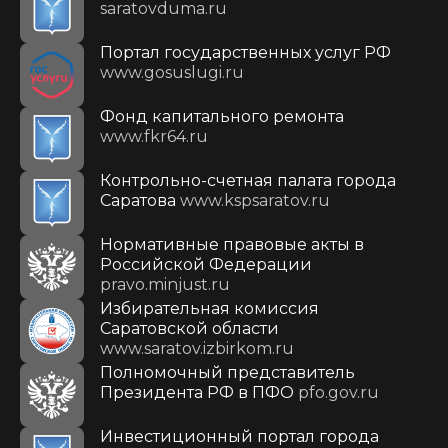
saratovduma.ru
Портал государственных услуг РФ
www.gosuslugi.ru
Фонд капитального ремонта
www.fkr64.ru
Контрольно-счетная палата города
Саратова
www.kspsaratov.ru
Нормативные правовые акты в
Российской Федерации
pravo.minjust.ru
Избирательная комиссия
Саратовской области
www.saratov.izbirkom.ru
Полномочный представитель
Президента РФ в ПФО
pfo.gov.ru
Инвестиционный портал города