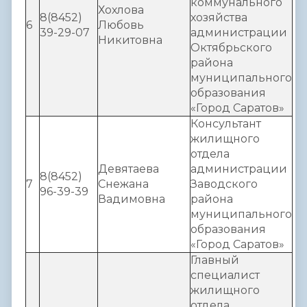
коммунального
Хохлова
8(8452)
хозяйства
6
Любовь
39-29-07
администрации
Никитовна
Октябрьского
района
муниципального
образования
«Город Саратов»
Консультант
жилищного
отдела
Девятаева
администрации
8(8452)
7
Снежана
Заводского
96-39-39
Вадимовна
района
муниципального
образования
«Город Саратов»
Главный
специалист
жилищного
отдела