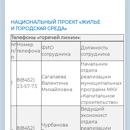
НАЦИОНАЛЬНЫЙ ПРОЕКТ «ЖИЛЬЕ
И ГОРОДСКАЯ СРЕДА»
Телефоны «горячей линии»:
№
Номер
ФИО
Должность
п/
телефона
сотрудника
сотрудника
п
Начальник
отдела
Сагалаева
реализации
8(8452)
1
Валентина
муниципальных
23-57-73
Михайловна
программ МКУ
«Капитальное
строительство»
Ведущий
экономист
отдела
Чурбанова
8(8452)
реализации