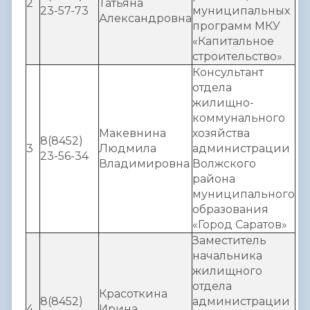
2
Татьяна
23-57-73
муниципальных
Александровна
программ МКУ
«Капитальное
строительство»
Консультант
отдела
жилищно-
коммунального
Макевнина
хозяйства
8(8452)
3
Людмила
администрации
23-56-34
Владимировна
Волжского
района
муниципального
образования
«Город Саратов»
Заместитель
начальника
жилищного
отдела
Красоткина
8(8452)
администрации
4
Ирина