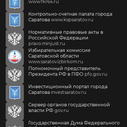
www.fkr64.ru
Контрольно-счетная палата города
Саратова
www.kspsaratov.ru
Нормативные правовые акты в
Российской Федерации
pravo.minjust.ru
Избирательная комиссия
Саратовской области
www.saratov.izbirkom.ru
Полномочный представитель
Президента РФ в ПФО
pfo.gov.ru
Инвестиционный портал города
Саратова
investsaratov.ru
Сервер органов государственной
власти РФ
gov.ru
Государственная Дума Федерального