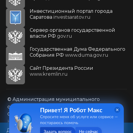
Инвестиционный портал города
Саратова
investsaratov.ru
Сервер органов государственной
власти РФ
gov.ru
Государственная Дума Федерального
Собрания РФ
www.duma.gov.ru
Cайт Президента России
www.kremlin.ru
© Администрация муниципального
образования городского округа «Город
Привет! Я Робот Макс
Саратов»
Спросите меня об услуге или сервисе —
Контакты
Карта сайта
постараюсь помочь
Политика в отношении обработки
Данный веб-сайт использует
Задать вопрос
Не сейчас