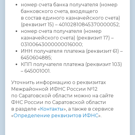
номер счета банка получателя (номер
банковского счета, входящего
в состав единого казначейского счета)
(реквизит 15) – 40102810845370000052;
номер счета получателя (номер
казначейского счета) (реквизит 17) –
03100643000000016000;
ИНН получателя платежа (реквизит 61) –
6450604885;
КПП получателя платежа (реквизит 103)
– 645001001.
Уточнить информацию о реквизитах
Межрайонной ИФНС России №12
по Саратовской области можно на сайте
ФНС России по Саратовской области
в разделе «
Контакты
», а также в сервисе
«
Определение реквизитов ИФНС
».