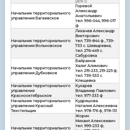
(ДОБ.1)
Горевой
Александр
Начальник территориального
Анатольевич
управления Багаевское
тел. 996-044, 996-017
ф
Лихачев Александр
Викторович
Начальник территориального
тел. 739-844 ф., 739-
управления Вольновское
733 с. Шевыревка;
тел. 276-449 с.
Сабуровка
Байрамов
Халиг Алимович
Начальник территориального
тел. 219-233, 219-225 ф;
управления Дубковкое
тел. 739-533 с.
Клещевка
Начальник территориального
Кухарев
управления
Владимир Павлович
Краснооктябрьское
тел. 977-333 ф
Начальник территориального
Кудряшова
управления Красный
Наталия Алексеевна
Текстильщик
тел. 978-176 ф, 978-131
Жорин
Михаил Алексеевич
тел. 999-233 ф;
Начальник территориального