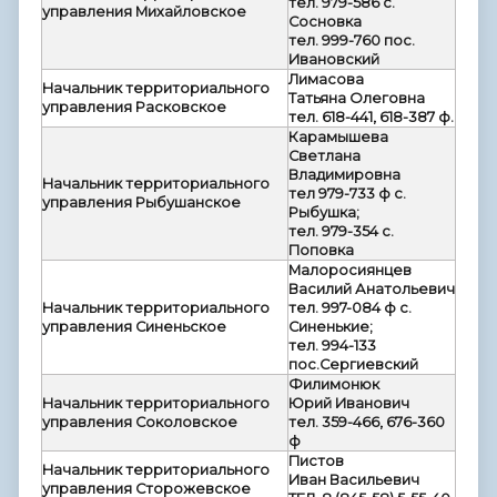
тел. 979-586 с.
управления Михайловское
Сосновка
тел. 999-760 пос.
Ивановский
Лимасова
Начальник территориального
Татьяна Олеговна
управления Расковское
тел. 618-441, 618-387 ф.
Карамышева
Светлана
Владимировна
Начальник территориального
тел 979-733 ф с.
управления Рыбушанское
Рыбушка;
тел. 979-354 с.
Поповка
Малоросиянцев
Василий Анатольевич
Начальник территориального
тел. 997-084 ф с.
управления Синеньское
Синенькие;
тел. 994-133
пос.Сергиевский
Филимонюк
Начальник территориального
Юрий Иванович
управления Соколовское
тел. 359-466, 676-360
ф
Пистов
Начальник территориального
Иван Васильевич
управления Сторожевское