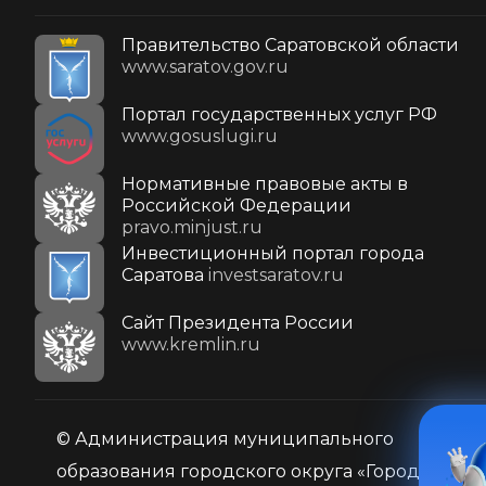
Правительство Саратовской области
www.saratov.gov.ru
Портал государственных услуг РФ
www.gosuslugi.ru
Нормативные правовые акты в
Российской Федерации
pravo.minjust.ru
Инвестиционный портал города
Саратова
investsaratov.ru
Cайт Президента России
www.kremlin.ru
© Администрация муниципального
образования городского округа «Город