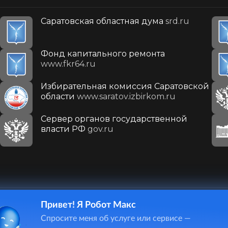
Саратовская областная дума
srd.ru
Фонд капитального ремонта
www.fkr64.ru
Избирательная комиссия Саратовской
области
www.saratov.izbirkom.ru
Сервер органов государственной
власти РФ
gov.ru
Привет! Я Робот Макс
410031, г. Саратов, ул. Первомайская, д. 78
Спросите меня об услуге или сервисе —
+7(8452)26-02-49