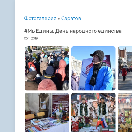
Телефонный справочник
Аппарат 
администрации
Фотогалерея
»
Саратов
#МыЕдины. День народного единства
05.11.2019