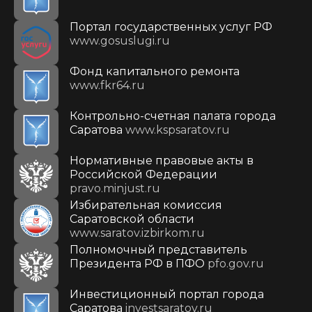
Портал государственных услуг РФ
www.gosuslugi.ru
Фонд капитального ремонта
www.fkr64.ru
Контрольно-счетная палата города
Саратова
www.kspsaratov.ru
Нормативные правовые акты в
Российской Федерации
pravo.minjust.ru
Избирательная комиссия
Саратовской области
www.saratov.izbirkom.ru
Полномочный представитель
Президента РФ в ПФО
pfo.gov.ru
Инвестиционный портал города
Саратова
investsaratov.ru