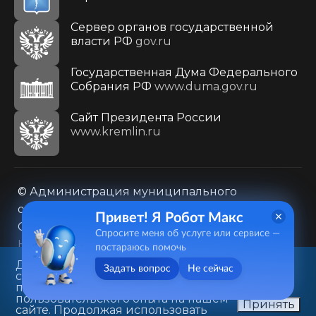
Сервер органов государственной
власти РФ
gov.ru
Государственная Дума Федерального
Собрания РФ
www.duma.gov.ru
Cайт Президента России
www.kremlin.ru
© Администрация муниципального
образования городского округа «Город
Привет! Я Робот Макс
Саратов»
Спросите меня об услуге или сервисе —
Контакты
Карта сайта
постараюсь помочь
Политика в отношении обработки
Данный веб-сайт использует
Задать вопрос
Не сейчас
cookie-файлы в целях
персональных данных
предоставления вам лучшего
410031, г. Саратов, ул. Первомайская, д. 78
пользовательского опыта на нашем
Принять
сайте. Продолжая использовать
+7(8452)26-02-49