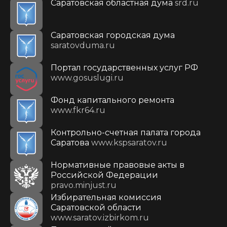
Саратовская областная дума
srd.ru
Саратовская городская дума
saratovduma.ru
Портал государственных услуг РФ
www.gosuslugi.ru
Фонд капитального ремонта
www.fkr64.ru
Контрольно-счетная палата города
Саратова
www.kspsaratov.ru
Нормативные правовые акты в
Российской Федерации
pravo.minjust.ru
Избирательная комиссия
Саратовской области
www.saratov.izbirkom.ru