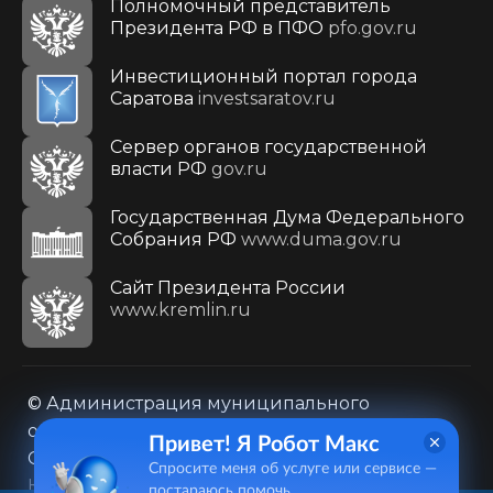
Полномочный представитель
Президента РФ в ПФО
pfo.gov.ru
Инвестиционный портал города
Саратова
investsaratov.ru
Сервер органов государственной
власти РФ
gov.ru
Государственная Дума Федерального
Собрания РФ
www.duma.gov.ru
Cайт Президента России
www.kremlin.ru
© Администрация муниципального
образования городского округа «Город
Привет! Я Робот Макс
Саратов»
Спросите меня об услуге или сервисе —
Контакты
Карта сайта
постараюсь помочь