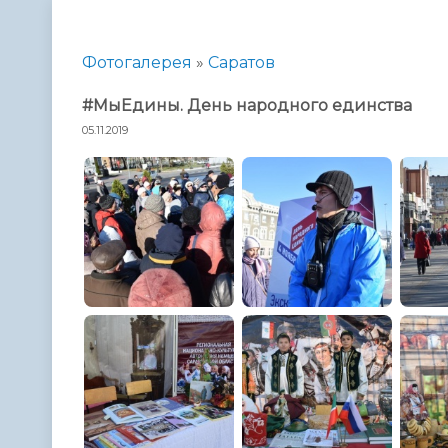
Телефонный справочник
Аппарат 
администрации
Фотогалерея
»
Саратов
#МыЕдины. День народного единства
05.11.2019