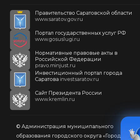
Правительство Саратовской области
www.saratov.gov.ru
Портал государственных услуг РФ
www.gosuslugi.ru
Нормативные правовые акты в
Российской Федерации
pravo.minjust.ru
Инвестиционный портал города
Саратова
investsaratov.ru
Cайт Президента России
www.kremlin.ru
© Администрация муниципального
образования городского округа «Город