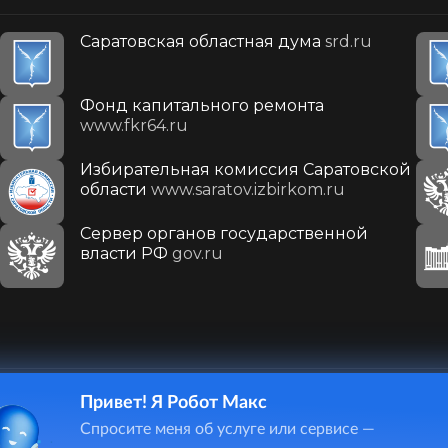
Саратовская областная дума
srd.ru
Фонд капитального ремонта
www.fkr64.ru
Избирательная комиссия Саратовской
области
www.saratov.izbirkom.ru
Сервер органов государственной
власти РФ
gov.ru
Привет! Я Робот Макс
410031, г. Саратов, ул. Первомайская, д. 78
Спросите меня об услуге или сервисе —
+7(8452)26-02-49