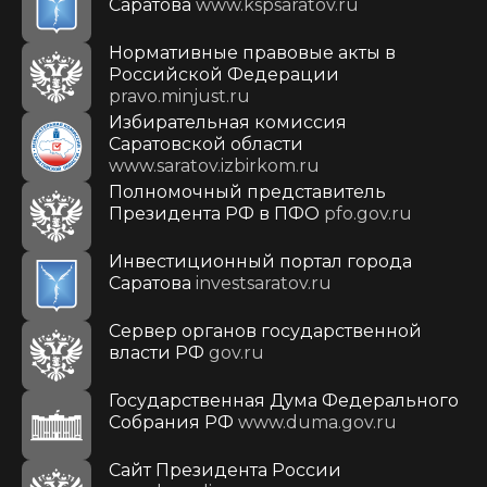
Саратова
www.kspsaratov.ru
Нормативные правовые акты в
Российской Федерации
pravo.minjust.ru
Избирательная комиссия
Саратовской области
www.saratov.izbirkom.ru
Полномочный представитель
Президента РФ в ПФО
pfo.gov.ru
Инвестиционный портал города
Саратова
investsaratov.ru
Сервер органов государственной
власти РФ
gov.ru
Государственная Дума Федерального
Собрания РФ
www.duma.gov.ru
Cайт Президента России