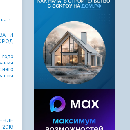
тва и
ВА И
ОРОД
 года
вания
днего
вания
ЛЕНИЕ
2018