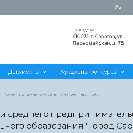
Наш адрес
410031, г. Саратов, ул.
Первомайская, д. 78
Документы
Аукционы, конкурсы
а администрации
рода
аукционы
Достопримечательности
Структурные подразделен
Генеральный план
Для арендаторов
›
Совет по развитию малого и среднего пред...
нность
альные учреждения
ия о предоставлении
Z
Муниципальные предприят
Проекты административны
Нестационарная торговля
х участков
регламентов
 и среднего предприниматель
рода
 продаже объектов
Информация о муниципаль
ного образования "Город Сар
о фонда
имуществе