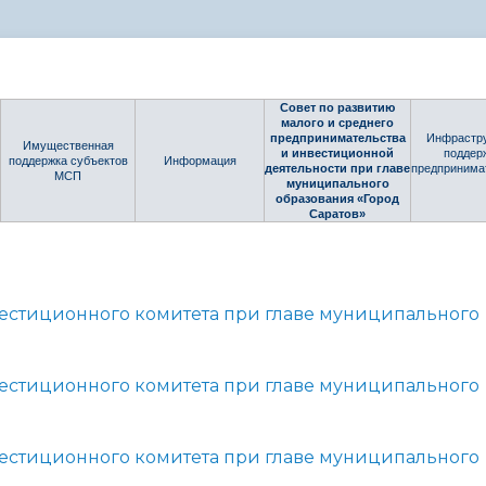
администрации
Совет по развитию
малого и среднего
предпринимательства
Инфрастр
Имущественная
и инвестиционной
поддер
поддержка субъектов
Информация
деятельности при главе
предпринима
МСП
муниципального
образования «Город
Саратов»
естиционного комитета при главе муниципального
естиционного комитета при главе муниципального
естиционного комитета при главе муниципального