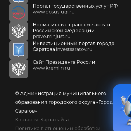
Портал государственных услуг РФ
www.gosuslugi.ru
Нормативные правовые акты в
Российской Федерации
pravo.minjust.ru
Инвестиционный портал города
Саратова
investsaratov.ru
Cайт Президента России
www.kremlin.ru
© Администрация муниципального
образования городского округа «Город
Саратов»
Контакты
Карта сайта
Политика в отношении обработки