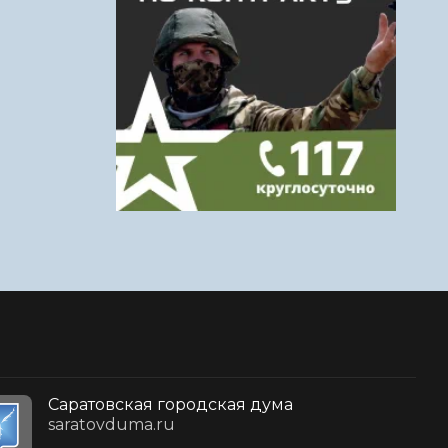
Саратовская городская дума
saratovduma.ru