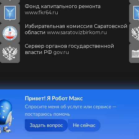
Фонд капитального ремонта
www.fkr64.ru
Избирательная комиссия Саратовской
области
www.saratov.izbirkom.ru
Сервер органов государственной
власти РФ
gov.ru
Привет! Я Робот Макс
410031, г. Саратов, ул. Первомайская, д. 78
Спросите меня об услуге или сервисе —
+7(8452)26-02-49
постараюсь помочь
Задать вопрос
Не сейчас