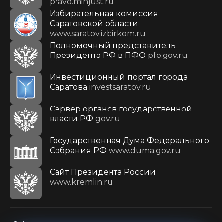
pravo.minjust.ru
Избирательная комиссия
Саратовской области
www.saratov.izbirkom.ru
Полномочный представитель
Президента РФ в ПФО
pfo.gov.ru
Инвестиционный портал города
Саратова
investsaratov.ru
Сервер органов государственной
власти РФ
gov.ru
Государственная Дума Федерального
Собрания РФ
www.duma.gov.ru
Cайт Президента России
www.kremlin.ru