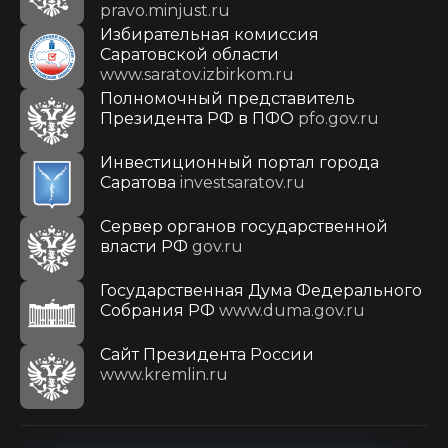
pravo.minjust.ru
Избирательная комиссия
Саратовской области
www.saratov.izbirkom.ru
Полномочный представитель
Президента РФ в ПФО
pfo.gov.ru
Инвестиционный портал города
Саратова
investsaratov.ru
Сервер органов государственной
власти РФ
gov.ru
Государственная Дума Федерального
Собрания РФ
www.duma.gov.ru
Cайт Президента России
www.kremlin.ru