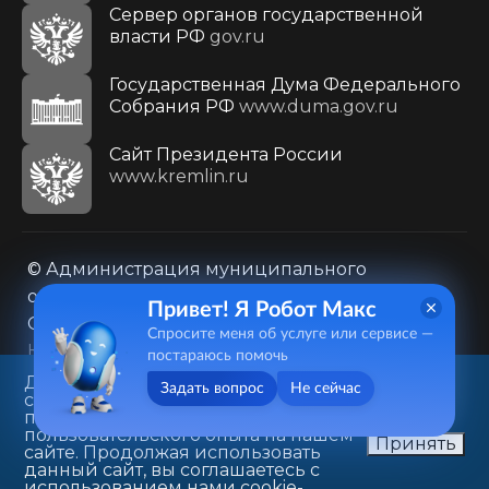
Сервер органов государственной
власти РФ
gov.ru
Государственная Дума Федерального
Собрания РФ
www.duma.gov.ru
Cайт Президента России
www.kremlin.ru
© Администрация муниципального
образования городского округа «Город
Привет! Я Робот Макс
Саратов»
Спросите меня об услуге или сервисе —
Контакты
Карта сайта
постараюсь помочь
Политика в отношении обработки
Данный веб-сайт использует
Задать вопрос
Не сейчас
cookie-файлы в целях
персональных данных
предоставления вам лучшего
410031, г. Саратов, ул. Первомайская, д. 78
пользовательского опыта на нашем
Принять
сайте. Продолжая использовать
+7(8452)26-02-49
данный сайт, вы соглашаетесь с
использованием нами cookie-