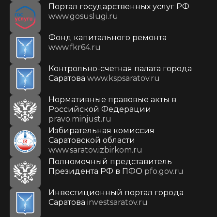
Портал государственных услуг РФ
www.gosuslugi.ru
Фонд капитального ремонта
www.fkr64.ru
Контрольно-счетная палата города
Саратова
www.kspsaratov.ru
Нормативные правовые акты в
Российской Федерации
pravo.minjust.ru
Избирательная комиссия
Саратовской области
www.saratov.izbirkom.ru
Полномочный представитель
Президента РФ в ПФО
pfo.gov.ru
Инвестиционный портал города
Саратова
investsaratov.ru