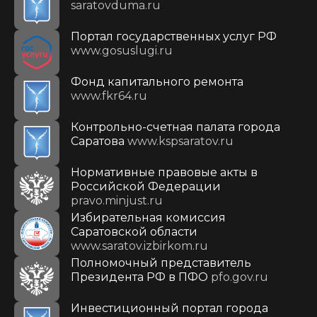
saratovduma.ru
Портал государственных услуг РФ
www.gosuslugi.ru
Фонд капитального ремонта
www.fkr64.ru
Контрольно-счетная палата города
Саратова
www.kspsaratov.ru
Нормативные правовые акты в
Российской Федерации
pravo.minjust.ru
Избирательная комиссия
Саратовской области
www.saratov.izbirkom.ru
Полномочный представитель
Президента РФ в ПФО
pfo.gov.ru
Инвестиционный портал города