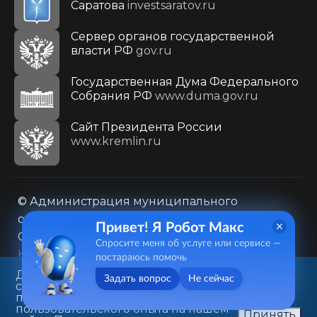
Саратова
investsaratov.ru
Сервер органов государственной
власти РФ
gov.ru
Государственная Дума Федерального
Собрания РФ
www.duma.gov.ru
Cайт Президента России
www.kremlin.ru
© Администрация муниципального
образования городского округа «Город
Привет! Я Робот Макс
Саратов»
Спросите меня об услуге или сервисе —
Контакты
Карта сайта
постараюсь помочь
Политика в отношении обработки
Данный веб-сайт использует
Задать вопрос
Не сейчас
cookie-файлы в целях
персональных данных
предоставления вам лучшего
410031, г. Саратов, ул. Первомайская, д. 78
пользовательского опыта на нашем
Принять