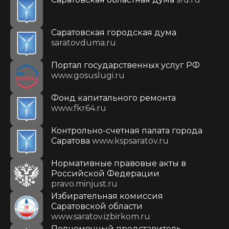
Саратовская городская дума
saratovduma.ru
Портал государственных услуг РФ
www.gosuslugi.ru
Фонд капитального ремонта
www.fkr64.ru
Контрольно-счетная палата города
Саратова
www.kspsaratov.ru
Нормативные правовые акты в
Российской Федерации
pravo.minjust.ru
Избирательная комиссия
Саратовской области
www.saratov.izbirkom.ru
Полномочный представитель