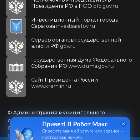
Президента РФ в ПФО
pfo.gov.ru
Инвестиционный портал города
Саратова
investsaratov.ru
Сервер органов государственной
власти РФ
gov.ru
Государственная Дума Федерального
Собрания РФ
www.duma.gov.ru
Cайт Президента России
www.kremlin.ru
© Администрация муниципального
образования городского округа «Город
Привет! Я Робот Макс
Саратов»
Спросите меня об услуге или сервисе —
Контакты
Карта сайта
постараюсь помочь