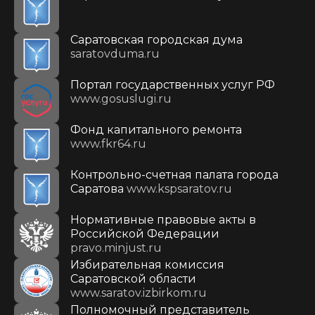
Саратовская городская дума
saratovduma.ru
Портал государственных услуг РФ
www.gosuslugi.ru
Фонд капитального ремонта
www.fkr64.ru
Контрольно-счетная палата города
Саратова
www.kspsaratov.ru
Нормативные правовые акты в
Российской Федерации
pravo.minjust.ru
Избирательная комиссия
Саратовской области
www.saratov.izbirkom.ru
Полномочный представитель