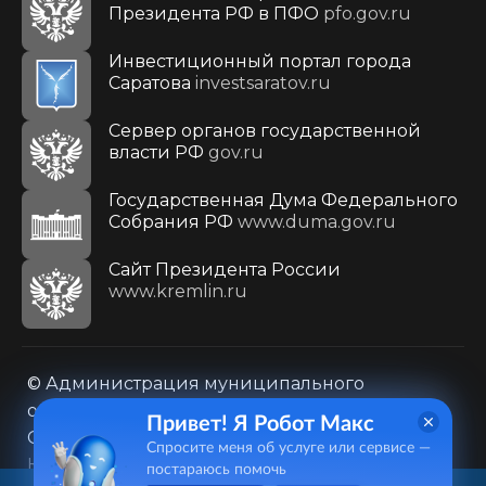
Президента РФ в ПФО
pfo.gov.ru
Инвестиционный портал города
Саратова
investsaratov.ru
Сервер органов государственной
власти РФ
gov.ru
Государственная Дума Федерального
Собрания РФ
www.duma.gov.ru
Cайт Президента России
www.kremlin.ru
© Администрация муниципального
образования городского округа «Город
Привет! Я Робот Макс
Саратов»
Спросите меня об услуге или сервисе —
Контакты
Карта сайта
постараюсь помочь